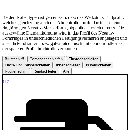
Beiden Rollentypen ist gemeinsam, dass das Werkstück-Endprofil,
welches gleichzeitig auch das Abrichtrollenprofil darstellt, in einer
ringförmigen Negativ-Meisterform „abgebildet“ werden muss. Die
ausgewählte Diamantkörnung wird in das Profil des Negativ-
Formringes in unterschiedlichen Fertigungsverfahren angelagert und
anschließend sinter –bzw. galvanotechnisch mit dem Grundkörper
der späteren Profilabrichtrolle verbunden.
Brustschliff
Centerlessschleifen
Einstechschleifen
Flach- und Pendelschleifen
Innenschleifen
Nutenschleifen
Rückenschliff
Rundschleifen
Alle
1E1