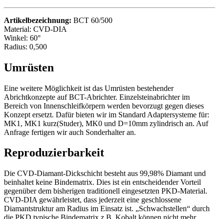
Artikelbezeichnung:
BCT 60/500
Material: CVD-DIA
Winkel: 60°
Radius: 0,500
Umrüsten
Eine weitere Möglichkeit ist das Umrüsten bestehender
Abrichtkonzepte auf BCT-Abrichter. Einzelsteinabrichter im
Bereich von Innenschleifkörpern werden bevorzugt gegen dieses
Konzept ersetzt. Dafür bieten wir im Standard Adaptersysteme für:
MK1, MK1 kurz(Studer), MK0 und D=10mm zylindrisch an. Auf
Anfrage fertigen wir auch Sonderhalter an.
Reproduzierbarkeit
Die CVD-Diamant-Dickschicht besteht aus 99,98% Diamant und
beinhaltet keine Bindematrix. Dies ist ein entscheidender Vorteil
gegenüber dem bisherigen traditionell eingesetzten PKD-Material.
CVD-DIA gewährleistet, dass jederzeit eine geschlossene
Diamantstruktur am Radius im Einsatz ist. „Schwachstellen“ durch
die PKD typische Bindematrix z.B. Kobalt können nicht mehr