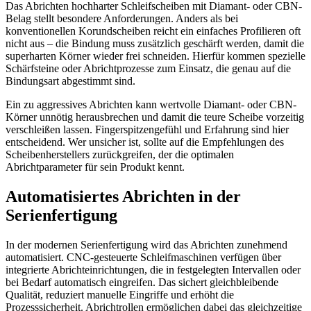
Das Abrichten hochharter Schleifscheiben mit Diamant- oder CBN-
Belag stellt besondere Anforderungen. Anders als bei
konventionellen Korundscheiben reicht ein einfaches Profilieren oft
nicht aus – die Bindung muss zusätzlich geschärft werden, damit die
superharten Körner wieder frei schneiden. Hierfür kommen spezielle
Schärfsteine oder Abrichtprozesse zum Einsatz, die genau auf die
Bindungsart abgestimmt sind.
Ein zu aggressives Abrichten kann wertvolle Diamant- oder CBN-
Körner unnötig herausbrechen und damit die teure Scheibe vorzeitig
verschleißen lassen. Fingerspitzengefühl und Erfahrung sind hier
entscheidend. Wer unsicher ist, sollte auf die Empfehlungen des
Scheibenherstellers zurückgreifen, der die optimalen
Abrichtparameter für sein Produkt kennt.
Automatisiertes Abrichten in der
Serienfertigung
In der modernen Serienfertigung wird das Abrichten zunehmend
automatisiert. CNC-gesteuerte Schleifmaschinen verfügen über
integrierte Abrichteinrichtungen, die in festgelegten Intervallen oder
bei Bedarf automatisch eingreifen. Das sichert gleichbleibende
Qualität, reduziert manuelle Eingriffe und erhöht die
Prozesssicherheit. Abrichtrollen ermöglichen dabei das gleichzeitige