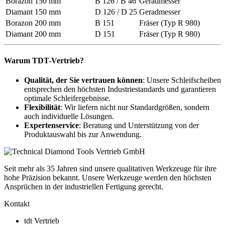
Borazon
150 mm
B 126 / B 46
Geradmesser
Diamant
150 mm
D 126 / D 25
Geradmesser
Borazon
200 mm
B 151
Fräser (Typ R 980)
Diamant
200 mm
D 151
Fräser (Typ R 980)
Warum TDT-Vertrieb?
Qualität, der Sie vertrauen können
: Unsere Schleifscheiben
entsprechen den höchsten Industriestandards und garantieren
optimale Schleifergebnisse.
Flexibilität
: Wir liefern nicht nur Standardgrößen, sondern
auch individuelle Lösungen.
Expertenservice
: Beratung und Unterstützung von der
Produktauswahl bis zur Anwendung.
Seit mehr als 35 Jahren sind unsere qualitativen Werkzeuge für ihre
hohe Präzision bekannt. Unsere Werkzeuge werden den höchsten
Ansprüchen in der industriellen Fertigung gerecht.
Kontakt
tdt Vertrieb