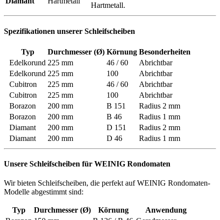
Diamant
Hartmetall
Hartmetall.
Spezifikationen unserer Schleifscheiben
Typ
Durchmesser
(Ø)
Körnung
Besonderheiten
Edelkorund
225 mm
46 / 60
Abrichtbar
Edelkorund
225 mm
100
Abrichtbar
Cubitron
225 mm
46 / 60
Abrichtbar
Cubitron
225 mm
100
Abrichtbar
Borazon
200 mm
B 151
Radius 2 mm
Borazon
200 mm
B 46
Radius 1 mm
Diamant
200 mm
D 151
Radius 2 mm
Diamant
200 mm
D 46
Radius 1 mm
Unsere Schleifscheiben für WEINIG Rondomaten
Wir bieten Schleifscheiben, die perfekt auf WEINIG Rondomaten-
Modelle abgestimmt sind:
Typ
Durchmesser (Ø)
Körnung
Anwendung