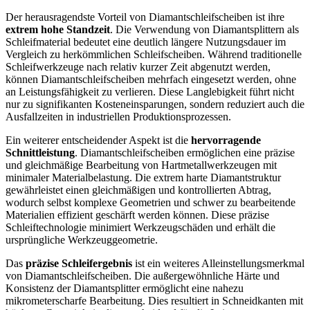
Der herausragendste Vorteil von Diamantschleifscheiben ist ihre
extrem hohe Standzeit
. Die Verwendung von Diamantsplittern als
Schleifmaterial bedeutet eine deutlich längere Nutzungsdauer im
Vergleich zu herkömmlichen Schleifscheiben. Während traditionelle
Schleifwerkzeuge nach relativ kurzer Zeit abgenutzt werden,
können Diamantschleifscheiben mehrfach eingesetzt werden, ohne
an Leistungsfähigkeit zu verlieren. Diese Langlebigkeit führt nicht
nur zu signifikanten Kosteneinsparungen, sondern reduziert auch die
Ausfallzeiten in industriellen Produktionsprozessen.
Ein weiterer entscheidender Aspekt ist die
hervorragende
Schnittleistung
. Diamantschleifscheiben ermöglichen eine präzise
und gleichmäßige Bearbeitung von Hartmetallwerkzeugen mit
minimaler Materialbelastung. Die extrem harte Diamantstruktur
gewährleistet einen gleichmäßigen und kontrollierten Abtrag,
wodurch selbst komplexe Geometrien und schwer zu bearbeitende
Materialien effizient geschärft werden können. Diese präzise
Schleiftechnologie minimiert Werkzeugschäden und erhält die
ursprüngliche Werkzeuggeometrie.
Das
präzise Schleifergebnis
ist ein weiteres Alleinstellungsmerkmal
von Diamantschleifscheiben. Die außergewöhnliche Härte und
Konsistenz der Diamantsplitter ermöglicht eine nahezu
mikrometerscharfe Bearbeitung. Dies resultiert in Schneidkanten mit