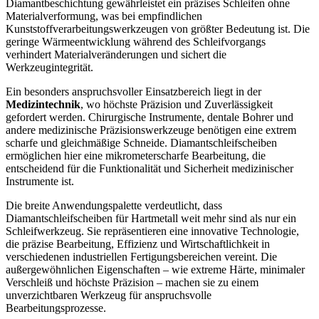
Diamantbeschichtung gewährleistet ein präzises Schleifen ohne
Materialverformung, was bei empfindlichen
Kunststoffverarbeitungswerkzeugen von größter Bedeutung ist. Die
geringe Wärmeentwicklung während des Schleifvorgangs
verhindert Materialveränderungen und sichert die
Werkzeugintegrität.
Ein besonders anspruchsvoller Einsatzbereich liegt in der
Medizintechnik
, wo höchste Präzision und Zuverlässigkeit
gefordert werden. Chirurgische Instrumente, dentale Bohrer und
andere medizinische Präzisionswerkzeuge benötigen eine extrem
scharfe und gleichmäßige Schneide. Diamantschleifscheiben
ermöglichen hier eine mikrometerscharfe Bearbeitung, die
entscheidend für die Funktionalität und Sicherheit medizinischer
Instrumente ist.
Die breite Anwendungspalette verdeutlicht, dass
Diamantschleifscheiben für Hartmetall weit mehr sind als nur ein
Schleifwerkzeug. Sie repräsentieren eine innovative Technologie,
die präzise Bearbeitung, Effizienz und Wirtschaftlichkeit in
verschiedenen industriellen Fertigungsbereichen vereint. Die
außergewöhnlichen Eigenschaften – wie extreme Härte, minimaler
Verschleiß und höchste Präzision – machen sie zu einem
unverzichtbaren Werkzeug für anspruchsvolle
Bearbeitungsprozesse.