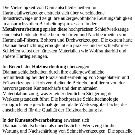
Die Vielseitigkeit von Diamantschleifscheiben für
Hartmetallwerkzeuge erstreckt sich über verschiedene
Industriezweige und zeigt ihre außergewöhnliche Leistungsfähigkeit
in anspruchsvollen Bearbeitungsprozessen. In der
Metallverarbeitung
spielen diese hochpräzisen Schleifwerkzeuge
eine entscheidende Rolle beim Schärfen und Nachbearbeiten von
Hartmetall-Fräsern, Bohrern und Drehwerkzeugen. Die extrem harte
Diamantbeschichtung ermöglicht ein präzises und verschleißarmes
Schleifen selbst der härtesten Materialien wie Wolframkarbid und
andere Hartlegierungen.
Im Bereich der
Holzbearbeitung
überzeugen
Diamantschleifscheiben durch ihre außergewöhnliche
Schnittleistung bei der Präzisionsbearbeitung von Sägeblättern und
Fräswerkzeugen. Holzverarbeitende Betriebe profitieren von der
hervorragenden Kantenschärfe und der minimalen
Materialabnutzung, was zu einer deutlichen Steigerung der
Werkzeugstandzeit führt. Die hochpräzise Schleiftechnologie
ermöglicht eine gleichmäßige und glatte Werkzeugoberfläche, die
entscheidend für die Qualität der Holzbearbeitung ist.
In der
Kunststoffverarbeitung
erweisen sich
Diamantschleifscheiben als unerlässliches Werkzeug für die
Wartung und Nachschärfung von Schneidwerkzeugen. Die spezielle