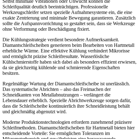
Selbst minimale Vibrationen oder Unwucht können die
Schleifqualität deutlich beeinträchtigen. Professionelle
Werkzeugschleifer setzen spezielle Aufnahmesysteme ein, die eine
exakte Zentrierung und minimale Bewegung garantieren. Zusätzlich
sollte die Aufspannvorrichtung so gestaltet sein, dass sie Werkzeuge
ohne Verformung oder Beschädigung fixiert.
Die Kühlungsstrategie verdient besondere Aufmerksamkeit.
Diamantschleifscheiben generieren beim Bearbeiten von Hartmetall
erhebliche Wärme. Eine effektive Kühlung verhindert Mikrorisse
und ermöglicht präzise Schleifresultate. Wasserlösliche
Kühlschmierstoffe haben sich dabei als besonders effizient erwiesen,
da sie gleichzeitig kühlende und schmierende Eigenschaften
besitzen.
Regelmäßige Wartung der Diamantschleifscheibe ist unerlässlich.
Das systematische Abrichten – also das Freimachen der
Schneidkanten von Metallabnutzungen – verlängert die
Lebensdauer erheblich. Spezielle Abrichtwerkzeuge sorgen dafür,
dass die Schleifscheibe kontinuierlich ihre Schneidleistung behält
und gleichmäßig abgenutzt wird.
Moderne Produktionstechnologien erfordern zunehmend präzisere
Schleifmethoden. Diamantschleifscheiben für Hartmetall bieten hier
entscheidende Vorteile: Sie ermöglichen Toleranzen im
Mikrometerbereich und gewährleisten eine herausragende