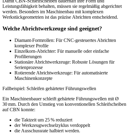
Damit CBN-Schleifscheiben dauerhaft ihre Form und
Leistungsfähigkeit behalten, müssen sie regelmäßig abgerichtet
werden. Besonders im Maschinenbau mit komplexen
Werkstückgeometrien ist das präzise Abrichten entscheidend.
Welche Abrichtwerkzeuge sind geeignet?
Diamant-Formrollen: Für CNC-gesteuertes Abrichten
komplexer Profile
Einzelkorn-Abrichter: Für manuelle oder einfache
Profilierungen
Stationäre Abrichtwerkzeuge: Robuste Lösungen für
Serienprozesse
Rotierende Abrichtwerkzeuge: Für automatisierte
Maschinenkonzepte
Fallbeispiel: Schleifen gehärteter Führungswellen
Ein Maschinenbauer schleift gehärtete Führungswellen mit Ø
30 mm. Durch den Umstieg von konventionellen Schleifscheiben
auf CBN konnte:
die Taktzeit um 25 % reduziert
der Werkzeugwechselzyklus verdoppelt
die Ausschussrate halbiert werden.